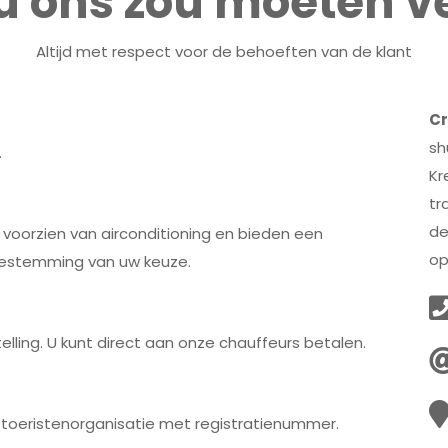
 ons zou moeten v
Altijd met respect voor de behoeften van de klant
Cr
sh
.
Kr
tr
de
, voorzien van airconditioning en bieden een
op
 bestemming van uw keuze.
lling. U kunt direct aan onze chauffeurs betalen.
e toeristenorganisatie met registratienummer.