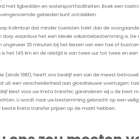
rd met ligbedden en watersportfaciliteiten. Boek een taxitr
 bovengenoemde gebieden kunt ontdekken.
 dorp Kolimbari dat minder toeristen trekt dan de voorgaand
n dorp waardoor het een ideale vakantiebestemming is. De 
n ongeveer 20 minuten bij het kiezen van een taxi of bustra
is het 145 km en de reistijd is van twee uur tot twee en een
ie (sinds 1981), heeft ons bedrijf een van de meest betrouwba
t uit een verscheidenheid aan gloednieuwe voertuigen: taxi's
rijf kiest voor uw Kreta transfer, garanderen wij u de best m
achten. U wordt naar uw bestemming gebracht op een veilige 
 beste Kreta transfer prijzen op de markt hebben.