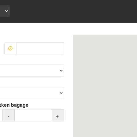
kken bagage
-
+