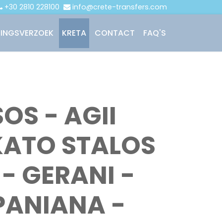
+30 2810 228100
info@crete-transfers.com
INGSVERZOEK
KRETA
CONTACT
FAQ'S
SOS - AGII
KATO STALOS
- GERANI -
PANIANA -