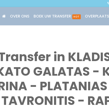
OVER ONS
BOEK UW TRANSFER
OVERPLAATS
HOT
Transfer in KLADI
 KATO GALATAS - 
RINA - PLATANIAS 
 TAVRONITIS - RA