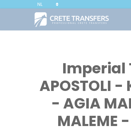
NL
Imperial 
APOSTOLI -
- AGIA MA
MALEME -