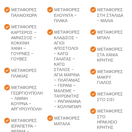
ΜΕΤΑΦΟΡΈΣ
ΜΕΤΑΦΟΡΈΣ
ΜΕΤΑΦΟΡΈΣ
ΠΑΛΑΙΟΧΩΡΑ
ΕΛΟΥΝΤΑ -
ΣΤΗ ΣΤΑΛΊΔΑ
ΠΛΑΚΑ
- ΜΆΛΙΑ
ΜΕΤΑΦΟΡΈΣ
ΜΕΤΑΦΟΡΈΣ
ΜΕΤΑΦΟΡΈΣ
ΚΑΡΤΕΡΟΣ –
ΑΜΝΙΣΣΟΣ –
ΚΛΑΔΙΣΌΣ -
ΜΠΑΛΙ
ΚΟΚΚΙΝΗ
ΆΓΙΟΙ
ΧΑΝΗ –
ΑΠΌΣΤΟΛΟΙ
ΜΕΤΑΦΟΡΈΣ
ΓΟΥΡΝΕΣ -
- ΚΆΤΩ
ΣΤΑ ΧΑΝΙΆ
ΓΟΥΒΕΣ
ΓΑΛΑΤΆΣ -
ΚΡΉΤΗΣ
ΚΆΤΩ
ΣΤΑΛΌΣ -
ΜΕΤΑΦΟΡΈΣ
ΜΕΤΑΦΟΡΈΣ
ΑΓΊΑ ΜΑΡΊΝΑ
ΠΛΑΚΙΑΣ
ΜΑΚΡΥ
– ΠΛΑΤΑΝΙΆΣ
ΓΙΑΛΟΣ
– ΓΕΡΆΝΙ –
ΜΕΤΑΦΟΡΈΣ
ΜΆΛΕΜΕ –
ΓΕΩΡΓΙΟΥΠΟΛΗ
ΜΕΤΑΦΟΡΈΣ
ΤΑΥΡΩΝΊΤΗΣ
- ΛΙΜΝΗ
ΣΤΟ ΣΊΣΙ
– ΡΑΠΑΝΙΑΝΆ
ΚΟΥΡΝΑ -
- ΚΟΛΥΜΠΆΡΙ
ΑΡΓΥΡΟΥΠΟΛΗ
ΜΕΤΑΦΟΡΈΣ
ΣΤΟ
ΜΕΤΑΦΟΡΈΣ
ΜΕΤΑΦΟΡΈΣ
ΗΡΆΚΛΕΙΟ
ΜΑΤΑΛΑ
ΙΕΡΑΠΕΤΡΑ -
ΚΡΉΤΗΣ
ΦΕΡΜΑ -